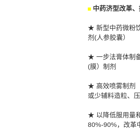
中药济型改革、
★ 新型中
剂(人参胶囊）
★ 一步法膏
(膜）制剂
★ 高
或少辅料造粒、压
★ 以降低服用
80%-90%，改