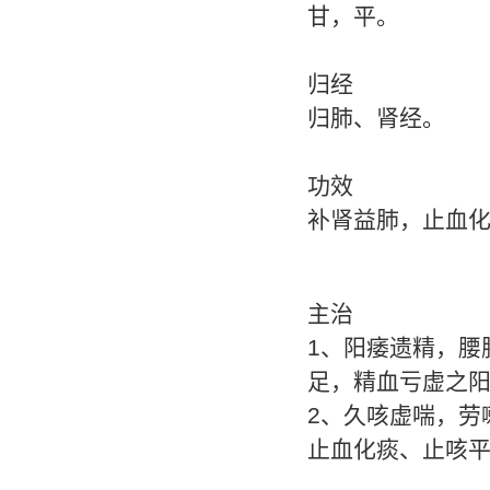
甘，平。
归经
归肺、肾经。
功效
补肾益肺，止血
主治
1、阳痿遗精，腰
足，精血亏虚之
2、久咳虚喘，劳
止血化痰、止咳