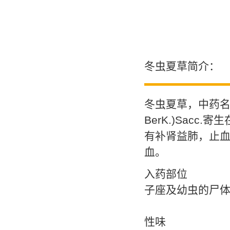
冬虫夏草简介：
冬虫夏草，中药名。为
BerK.)Sac
有补肾益肺，止
血。
入药部位
子座及幼虫的尸
性味