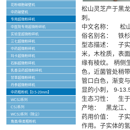
花粉细胞破壁机
松山灵芝产于黑龙
中药破壁机
刺。
专用超微粉碎机
中文名称： 松
中医院专用超微粉碎机
实验室超微粉碎机
俗名别名： 铁
三七超微粉碎机
型态描述： 子实体
中药超微粉碎机
米，木栓质，表面
玛卡超微粉碎机
缘有棱纹。 柄侧生
石斛超微粉碎机
色，近菌管处稍带浅褐
乳香没药超微粉碎机
甘草超微粉碎机
管口白色，渐变与
丹参超微粉碎机
显的小刺， 9-13.
中药粗粉机【0.5-20mm】
生态习性： 生
WCSJ系列
产地： 黑龙江、
CSJ系列
WCSJ系列（除尘）
药用价值： 子实
角类/骨类粗粉机
作用。子实体的氢氧