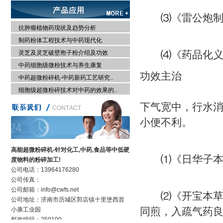
⑶《雷公炮制药
抗肿瘤植物药现状及趋势分析
制药粉体工程技术与中药现代化
⑷《药品化义》
灵芝及灵芝破壁孢子粉介绍及功效
中药细胞级微粉技术与养生康复
功效主治
中药超微粉碎机-中药新药工艺研究..
细胞级超微粉碎技术对中药的效果的..
下气宽中，行水
小便不利。
高能超微粉碎机-针对化工,中药,食品等中低硬
⑴《日华子本草
度物料的粉碎加工!
公司电话：13964176280
公司传真：
公司邮箱：info@cwfs.net
⑵《开宝本草》
公司地址：济南市历城区郭店镇十里堡西首
同煎，入疏气药
小康工业园
邮政编码：250100