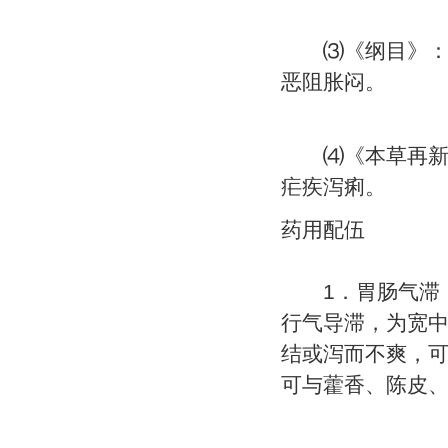
⑶《纲目》：降
恶阻胀闷。
⑷《本草再新》
疟疾泻痢。
药用配伍
1．胃肠气滞，
行气导滞，为宽
结或泻而不爽，
可与藿香、陈皮